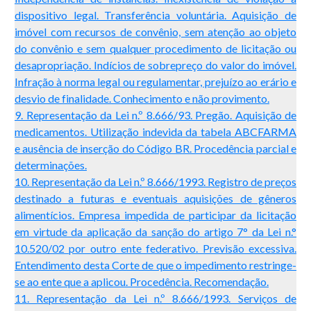
dispositivo legal. Transferência voluntária. Aquisição de
imóvel com recursos de convênio, sem atenção ao objeto
do convênio e sem qualquer procedimento de licitação ou
desapropriação. Indícios de sobrepreço do valor do imóvel.
Infração à norma legal ou regulamentar, prejuízo ao erário e
desvio de finalidade. Conhecimento e não provimento.
9. Representação da Lei n.º 8.666/93. Pregão. Aquisição de
medicamentos. Utilização indevida da tabela ABCFARMA
e ausência de inserção do Código BR. Procedência parcial e
determinações.
10. Representação da Lei n.º 8.666/1993. Registro de preços
destinado a futuras e eventuais aquisições de gêneros
alimentícios. Empresa impedida de participar da licitação
em virtude da aplicação da sanção do artigo 7° da Lei n.°
10.520/02 por outro ente federativo. Previsão excessiva.
Entendimento desta Corte de que o impedimento restringe-
se ao ente que a aplicou. Procedência. Recomendação.
11. Representação da Lei n.º 8.666/1993. Serviços de