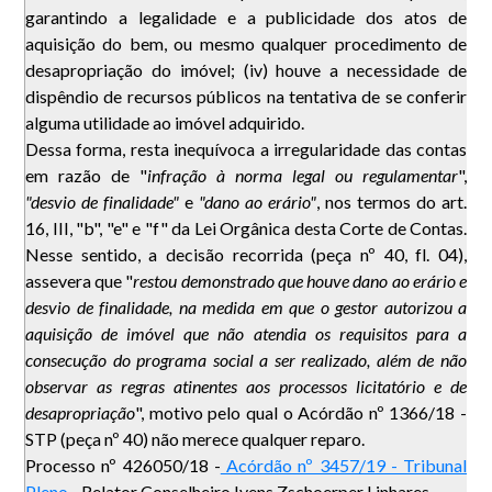
garantindo a legalidade e a publicidade dos atos de
aquisição do bem, ou mesmo qualquer procedimento de
desapropriação do imóvel; (iv) houve a necessidade de
dispêndio de recursos públicos na tentativa de se conferir
alguma utilidade ao imóvel adquirido.
Dessa forma, resta inequívoca a irregularidade das contas
em razão de "
infração à norma legal ou regulamentar
",
"desvio de finalidade"
e
"dano ao erário"
, nos termos do art.
16, III, "b", "e" e "f" da Lei Orgânica desta Corte de Contas.
Nesse sentido, a decisão recorrida (peça nº 40, fl. 04),
assevera que "
restou demonstrado que houve dano ao erário e
desvio de finalidade, na medida em que o gestor autorizou a
aquisição de imóvel que não atendia os requisitos para a
consecução do programa social a ser realizado, além de não
observar as regras atinentes aos processos licitatório e de
desapropriação
", motivo pelo qual o Acórdão nº 1366/18 -
STP (peça nº 40) não merece qualquer reparo.
Processo nº 426050/18 -
Acórdão nº 3457/19 - Tribunal
Pleno -
Relator Conselheiro Ivens Zschoerper Linhares