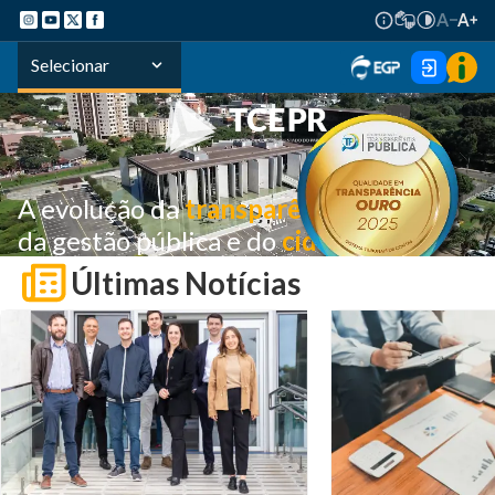
Selecionar
A evolução da
transparência
a serviço
da gestão pública e do
cidadão
Últimas Notícias