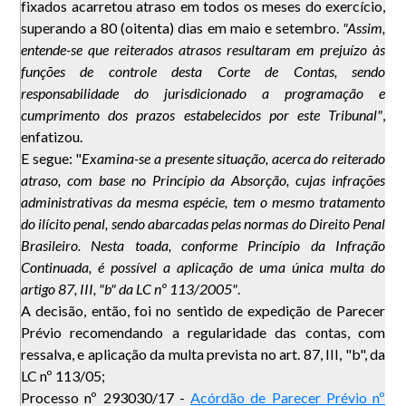
fixados acarretou atraso em todos os meses do exercício,
superando a 80 (oitenta) dias em maio e setembro.
"Assim,
entende-se que reiterados atrasos resultaram em prejuízo às
funções de controle desta Corte de Contas, sendo
responsabilidade do jurisdicionado a programação e
cumprimento dos prazos estabelecidos por este Tribunal"
,
enfatizou.
E segue: "
Examina-se a presente situação, acerca do reiterado
atraso, com base no Princípio da Absorção, cujas infrações
administrativas da mesma espécie, tem o mesmo tratamento
do ilícito penal, sendo abarcadas pelas normas do Direito Penal
Brasileiro. Nesta toada, conforme Princípio da Infração
Continuada, é possível a aplicação de uma única multa do
artigo 87, III, "b" da LC nº 113/2005"
.
A decisão, então, foi no sentido de expedição de Parecer
Prévio recomendando a regularidade das contas, com
ressalva, e aplicação da multa prevista no art. 87, III, "b", da
LC nº 113/05;
Processo nº 293030/17 -
Acórdão de Parecer Prévio nº