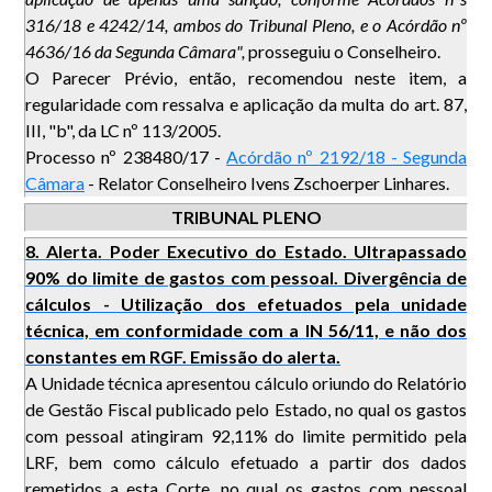
316/18 e 4242/14, ambos do Tribunal Pleno, e o Acórdão nº
4636/16 da Segunda Câmara",
prosseguiu o Conselheiro.
O Parecer Prévio, então, recomendou neste item, a
regularidade com ressalva e aplicação da multa do art. 87,
III, "b", da LC nº 113/2005.
Processo nº 238480/17 -
Acórdão nº 2192/18 - Segunda
Câmara
- Relator Conselheiro Ivens Zschoerper Linhares.
TRIBUNAL PLENO
8. Alerta. Poder Executivo do Estado. Ultrapassado
90% do limite de gastos com pessoal. Divergência de
cálculos - Utilização dos efetuados pela unidade
técnica, em conformidade com a IN 56/11, e não dos
constantes em RGF. Emissão do alerta.
A Unidade técnica apresentou cálculo oriundo do Relatório
de Gestão Fiscal publicado pelo Estado, no qual os gastos
com pessoal atingiram 92,11% do limite permitido pela
LRF, bem como cálculo efetuado a partir dos dados
remetidos a esta Corte, no qual os gastos com pessoal