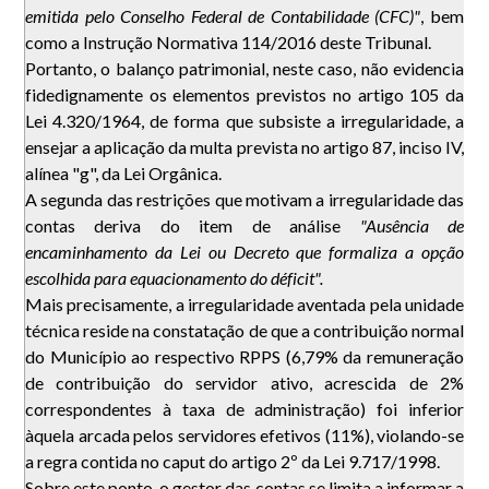
emitida pelo Conselho Federal de Contabilidade (CFC)"
, bem
como a Instrução Normativa 114/2016 deste Tribunal.
Portanto, o balanço patrimonial, neste caso, não evidencia
fidedignamente os elementos previstos no artigo 105 da
Lei 4.320/1964, de forma que subsiste a irregularidade, a
ensejar a aplicação da multa prevista no artigo 87, inciso IV,
alínea "g", da Lei Orgânica.
A segunda das restrições que motivam a irregularidade das
contas deriva do item de análise
"Ausência de
encaminhamento da Lei ou Decreto que formaliza a opção
escolhida para equacionamento do déficit".
Mais precisamente, a irregularidade aventada pela unidade
técnica reside na constatação de que a contribuição normal
do Município ao respectivo RPPS (6,79% da remuneração
de contribuição do servidor ativo, acrescida de 2%
correspondentes à taxa de administração) foi inferior
àquela arcada pelos servidores efetivos (11%), violando-se
a regra contida no caput do artigo 2º da Lei 9.717/1998.
Sobre este ponto, o gestor das contas se limita a informar a