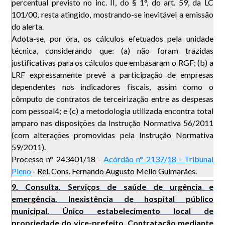
percentual previsto no inc. II, do § 1°, do art. 59, da LC
101/00, resta atingido, mostrando-se inevitável a emissão
do alerta.
Adota-se, por ora, os cálculos efetuados pela unidade
técnica, considerando que: (a) não foram trazidas
justificativas para os cálculos que embasaram o RGF; (b) a
LRF expressamente prevê a participação de empresas
dependentes nos indicadores fiscais, assim como o
cômputo de contratos de terceirização entre as despesas
com pessoal4; e (c) a metodologia utilizada encontra total
amparo nas disposições da Instrução Normativa 56/2011
(com alterações promovidas pela Instrução Normativa
59/2011).
Processo n° 243401/18 -
Acórdão n° 2137/18 - Tribunal
Pleno
- Rel. Cons. Fernando Augusto Mello Guimarães.
9. Consulta. Serviços de saúde de urgência e
emergência. Inexistência de hospital público
municipal. Único estabelecimento local de
propriedade do vice-prefeito. Contratação mediante