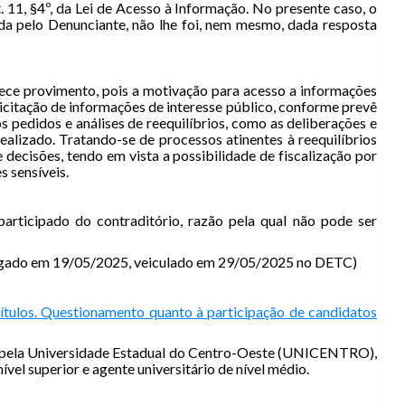
 11, §4º, da Lei de Acesso à Informação. No presente caso, o
tada pelo Denunciante, não lhe foi, nem mesmo, dada resposta
rece provimento, pois a motivação para acesso a informações
licitação de informações de interesse público, conforme prevê
 pedidos e análises de reequilíbrios, como as deliberações e
ealizado. Tratando-se de processos atinentes à reequilíbrios
decisões, tendo em vista a possibilidade de fiscalização por
 sensíveis.
articipado do contraditório, razão pela qual não pode ser
do em 19/05/2025, veiculado em 29/05/2025 no DETC)
títulos. Questionamento quanto à participação de candidatos
co pela Universidade Estadual do Centro-Oeste (UNICENTRO),
l superior e agente universitário de nível médio.