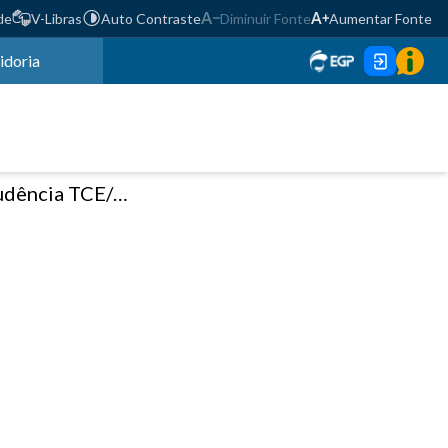
de
V-Libras
Auto Contraste
Diminuir Fonte
Aumentar Fonte
idoria
E/PR - Nº 166 / 2025