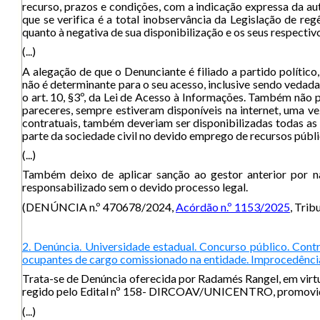
recurso, prazos e condições, com a indicação expressa da au
que se verifica é a total inobservância da Legislação de re
quanto à negativa de sua disponibilização e os seus respect
(...)
A alegação de que o Denunciante é filiado a partido políti
não é determinante para o seu acesso, inclusive sendo vedada
o art. 10, §3º, da Lei de Acesso à Informações. Também não 
pareceres, sempre estiveram disponíveis na internet, uma ve
contratuais, também deveriam ser disponibilizadas todas as 
parte da sociedade civil no devido emprego de recursos púb
(...)
Também deixo de aplicar sanção ao gestor anterior por nã
responsabilizado sem o devido processo legal.
(DENÚNCIA n.º 470678/2024,
Acórdão n.º 1153/2025
, Tri
2. Denúncia. Universidade estadual. Concurso público. Cont
ocupantes de cargo comissionado na entidade. Improcedênci
Trata-se de Denúncia oferecida por Radamés Rangel, em vir
regido pelo Edital nº 158- DIRCOAV/UNICENTRO, promovido par
(...)