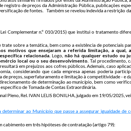
de registro de preços da Administração Pública, publicações espec
iversificação de fontes. Também se revelou indevida a restrição d
l (Lei Complementar n.º 010/2015) que institui o tratamento dif
e trate sobre a temática, bem como a existência de potenciais par
 aos motivos que ensejaram a referida limitação, a qual
específica relacionada
. Logo,
não há qualquer estudo ou ju
omércio local ou o seu desenvolvimento
. Tal procedimento, c
 resultará em prejuízos aos cofres públicos. Ademais, caso aplica
omia, considerando que cada empresa apenas poderia participa
 de preços, superfaturamento e limitação à competitividade - e da
direcionamento de determinação ao município, bem como verifico
 específico de Tomada de Contas Extraordinária.
bunal Pleno, Rel. IVAN LELIS BONILHA, julgado em 19/05/2025, 
a determinar ao Município que passe a assegurar igualdade de c
m cabimento em três hipóteses de contratação (artigo 79):