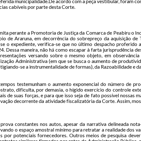
ferida municipalidade.De acordo com a peça vestibular, foram con
ias cabíveis por parte desta Corte.
amita perante a Promotoria de Justiça da Comarca de Peabiru o In
pio de Araruna, em decorrência do sobrepreço da aquisição de 
se o expediente, verifica-se que no último despacho proferido a
. Dessa maneira, não há como escapar à farta jurisprudência dest
presentações versando sobre o mesmo objeto, em observância a
nalização Administrativa (em que se busca o aumento de produtivi
stigiando-se a instrumentalidade de formas), da Razoabilidade e d
empos testemunham o aumento exponencial do número de proces
rato, dificulta, por demasia, o hígido exercício do controle exter
ais de suas forças, e para que isso seja de fato possível nossa
novação decorrente da atividade fiscalizatória da Corte. Assim, mo
rova constantes nos autos, apesar da narrativa delineada nota-
ervando o espaço amostral mínimo para retratar a realidade dos 
 por potenciais fornecedores. Outros meios de pesquisa deveri
ntratos similares firmados por entes da Administração Pública, 