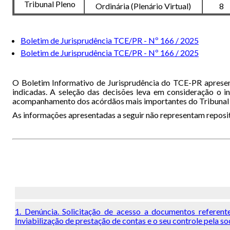
Tribunal Pleno
Ordinária (Plenário Virtual)
8
Boletim de Jurisprudência TCE/PR - Nº 166 / 2025
Boletim de Jurisprudência TCE/PR - Nº 166 / 2025
O Boletim Informativo de Jurisprudência do TCE-PR apresent
indicadas. A seleção das decisões leva em consideração o in
acompanhamento dos acórdãos mais importantes do Tribunal pel
As informações apresentadas a seguir não representam repositó
1. Denúncia. Solicitação de acesso a documentos referent
Inviabilização de prestação de contas e o seu controle pela s