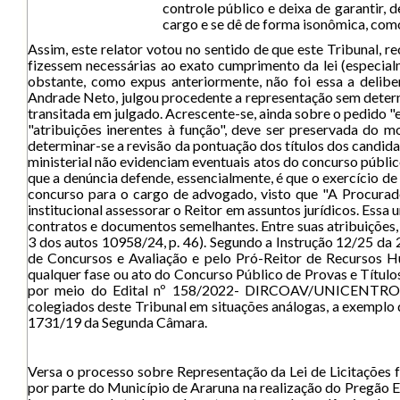
controle público e deixa de garantir,
cargo e se dê de forma isonômica, como 
Assim, este relator votou no sentido de que este Tribunal,
fizessem necessárias ao exato cumprimento da lei (especialm
obstante, como expus anteriormente, não foi essa a delibe
Andrade Neto, julgou procedente a representação sem deter
transitada em julgado. Acrescente-se, ainda sobre o pedido 
"atribuições inerentes à função", deve ser preservada do
determinar-se a revisão da pontuação dos títulos dos candidat
ministerial não evidenciam eventuais atos do concurso públi
que a denúncia defende, essencialmente, é que o exercício de
concurso para o cargo de advogado, visto que "A Procurador
institucional assessorar o Reitor em assuntos jurídicos. Essa
contratos e documentos semelhantes. Entre suas atribuições,
3 dos autos 10958/24, p. 46). Segundo a Instrução 12/25 da 
de Concursos e Avaliação e pelo Pró-Reitor de Recursos Hum
qualquer fase ou ato do Concurso Público de Provas e Título
por meio do Edital nº 158/2022- DIRCOAV/UNICENTRO'". 
colegiados deste Tribunal em situações análogas, a exemp
1731/19 da Segunda Câmara.
Versa o processo sobre Representação da Lei de Licitações 
por parte do Município de Araruna na realização do Pregão El