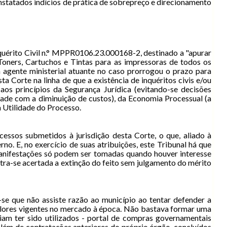
statados indícios de prática de sobrepreço e direcionamento
quérito Civil n.° MPPR0106.23.000168-2, destinado a "apurar
Toners, Cartuchos e Tintas para as impressoras de todos os
 agente ministerial atuante no caso prorrogou o prazo para
a Corte na linha de que a existência de inquéritos civis e/ou
os princípios da Segurança Jurídica (evitando-se decisões
dade com a diminuição de custos), da Economia Processual (a
a Utilidade do Processo.
sos submetidos à jurisdição desta Corte, o que, aliado à
no. E, no exercício de suas atribuições, este Tribunal há que
s manifestações só podem ser tomadas quando houver interesse
stra-se acertada a extinção do feito sem julgamento do mérito
se que não assiste razão ao município ao tentar defender a
valores vigentes no mercado à época. Não bastava formar uma
am ter sido utilizados - portal de compras governamentais
além de contratações anteriores do próprio órgão, concluídos