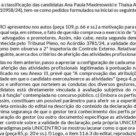
tra a classificação das candidatas Ana Paula Maximowski e Thaisa
0958/24), tem-se como pedidos formulados na inicial os seguintes,
apresentou nos autos (peça 109, p. 66 e ss.) a motivação para 
qual seja, em síntese, o fato de que não comprova o exercício de "
r advogados e promotores. Assim, não cabe, nesta segunda denú
nhecida pelo Tribunal Pleno, no Acórdão 3781/24, a validade dos
como bem observa a 2ª Inspetoria de Controle Externo. Relativa
inte, acerca dos critérios de aferição das atividades profissionai
das no item anterior, passo a apreciar a configuração de cada uma d
e aferição das atividades profissionais legitimadas à pontuação 
plicado no seu Anexo III, prevê que "A comprovação das atribuiçõ
ade em que o candidato exerceu/exerce as atividades" (peça 4, p.
tivos e uniformes que norteiem as condutas dos diversos gestores
idatos está diretamente vinculada à avaliação subjetiva do r
à função" contemplada no concurso público. c) Embora os perfis 
assim, constituam um possível parâmetro para aferir se a experi
pleta omissão do edital na descrição do conteúdo da declaração 
nima segurança de que o gestor terá conhecimento dos perfis pro
ação do gestor (ou outro documento) especifique as atividades 
quer controle sobre a validade da declaração, pela própria UNIC
paradigmas pela UNICENTRO se mostrou lacunar como o que ora se
a (peça 85, p. 20 e ss.). f) Logo, o item 11.6.3 do edital, reproduzi