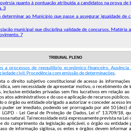
rovérsia quanto à pontuação atribuída a candidatos na prova de 
. 3
a determinar ao Município que passe a assegurar igualdade de c
slação municipal que disciplina validade de concursos. Matéria 
rovimento. 7
TRIBUNAL PLENO
es a processos de reequilíbrio econômico-financeiro. Ausência
sociedade civil. Procedência com emissão de determinações
.
ta o direito subjetivo constitucional de acesso às informaçõe
rídica, sem necessidade de apresentar motivo, o recebimento de i
, inclusive entidades privadas sem fins lucrativos em relação a
os atos administrativos e do uso e aplicação de recursos públicos
o o órgão ou entidade obrigado a autorizar e conceder acesso ime
 puder ser imediato, podendo ser prorrogado por até 10 (dez) di
 LGPD - Lei Geral de Proteção de Dados, Lei nº 13.709/18, que
ssoa natural. Tal necessidade está expressamente prevista na Lei d
e do cumprimento da legislação aplicável, o órgão ou entidade
aso de informação sigilosa, os entes e órgãos devem informar ao 