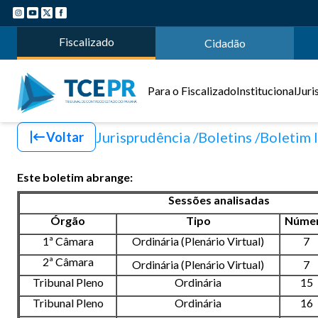
Fiscalizado
Cidadão
Para o Fiscalizado
Institucional
Juri
Jurisprudência
Boletins
Boletim 
Voltar
Este boletim abrange:
Sessões analisadas
Órgão
Tipo
Núme
1ª Câmara
Ordinária (Plenário Virtual)
7
2ª Câmara
Ordinária (Plenário Virtual)
7
Tribunal Pleno
Ordinária
15
Tribunal Pleno
Ordinária
16