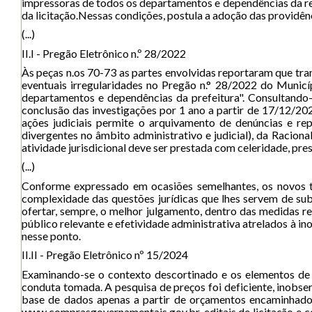
impressoras de todos os departamentos e dependências da re
da licitação.Nessas condições, postula a adoção das providênc
(...)
II.I - Pregão Eletrônico n.º 28/2022
Às peças n.os 70-73 as partes envolvidas reportaram que tr
eventuais irregularidades no Pregão n.° 28/2022 do Municí
departamentos e dependências da prefeitura". Consultando-
conclusão das investigações por 1 ano a partir de 17/12/2024
ações judiciais permite o arquivamento de denúncias e re
divergentes no âmbito administrativo e judicial), da Racio
atividade jurisdicional deve ser prestada com celeridade, pre
(...)
Conforme expressado em ocasiões semelhantes, os novos t
complexidade das questões jurídicas que lhes servem de subst
ofertar, sempre, o melhor julgamento, dentro das medidas re
público relevante e efetividade administrativa atrelados à i
nesse ponto.
II.II - Pregão Eletrônico nº 15/2024
Examinando-se o contexto descortinado e os elementos de p
conduta tomada. A pesquisa de preços foi deficiente, inobs
base de dados apenas a partir de orçamentos encaminhados
www.comprasgovernamentais.gov.br, editais de licitação e co