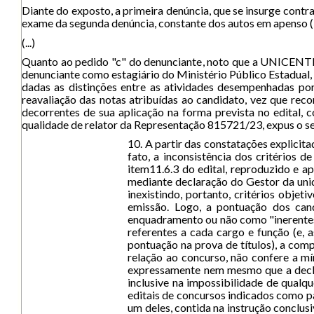
Diante do exposto, a primeira denúncia, que se insurge con
exame da segunda denúncia, constante dos autos em apenso (1
(...)
Quanto ao pedido "c" do denunciante, noto que a UNICENTRO 
denunciante como estagiário do Ministério Público Estadual, 
dadas as distinções entre as atividades desempenhadas po
reavaliação das notas atribuídas ao candidato, vez que reco
decorrentes de sua aplicação na forma prevista no edital, 
qualidade de relator da Representação 815721/23, expus o segu
10. A partir das constatações explicita
fato, a inconsistência dos critérios d
item11.6.3 do edital, reproduzido e a
mediante declaração do Gestor da unid
inexistindo, portanto, critérios obje
emissão. Logo, a pontuação dos cand
enquadramento ou não como "inerentes 
referentes a cada cargo e função (e, 
pontuação na prova de títulos), a com
relação ao concurso, não confere a mí
expressamente nem mesmo que a declar
inclusive na impossibilidade de qual
editais de concursos indicados como 
um deles, contida na instrução conclusiv