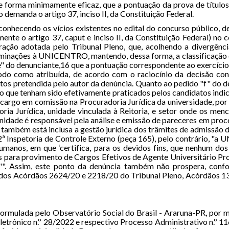
 de forma minimamente eficaz, que a pontuação da prova de títul
demanda o artigo 37, inciso II, da Constituição Federal.
 reconhecendo os vícios existentes no edital do concurso públic
ente o artigo 37, caput e inciso II, da Constituição Federal) no 
ração adotada pelo Tribunal Pleno, que, acolhendo a divergênc
minações à UNICENTRO, mantendo, dessa forma, a classificação d
"e" do denunciante,16 que a pontuação correspondente ao exercíc
 modo como atribuída, de acordo com o raciocínio da decisão co
os pretendida pelo autor da denúncia. Quanto ao pedido "f" do denu
co que tenham sido efetivamente praticados pelos candidatos indi
 cargo em comissão na Procuradoria Jurídica da universidade, por
ia Jurídica, unidade vinculada à Reitoria, e setor onde os men
 unidade é responsável pela análise e emissão de pareceres em proc
 também está inclusa a gestão jurídica dos trâmites de admissão d
2ª Inspetoria de Controle Externo (peça 165), pelo contrário, "
anos, em que ‘certifica, para os devidos fins, que nenhum dos c
s para provimento de Cargos Efetivos de Agente Universitário Pr
Assim, este ponto da denúncia também não prospera, confor
lo dos Acórdãos 2624/20 e 2218/20 do Tribunal Pleno, Acórdãos 
formulada pelo Observatório Social do Brasil - Araruna-PR, por m
etrônico n.º 28/2022 e respectivo Processo Administrativo n.º 116