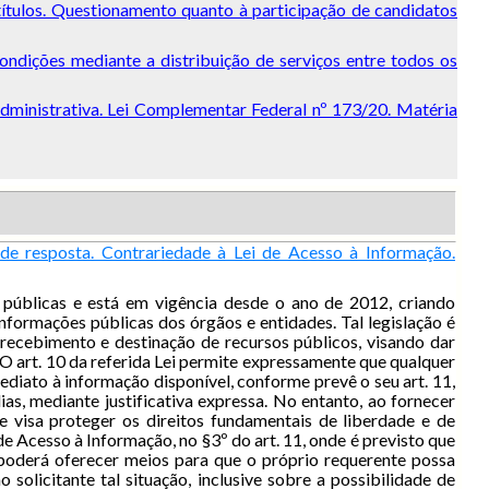
títulos. Questionamento quanto à participação de candidatos
ondições mediante a distribuição de serviços entre todos os
administrativa. Lei Complementar Federal nº 173/20. Matéria
 de resposta. Contrariedade à Lei de Acesso à Informação.
s públicas e está em vigência desde o ano de 2012, criando
nformações públicas dos órgãos e entidades. Tal legislação é
o recebimento e destinação de recursos públicos, visando dar
. O art. 10 da referida Lei permite expressamente que qualquer
diato à informação disponível, conforme prevê o seu art. 11,
as, mediante justificativa expressa. No entanto, ao fornecer
 visa proteger os direitos fundamentais de liberdade e de
e Acesso à Informação, no §3º do art. 11, onde é previsto que
 poderá oferecer meios para que o próprio requerente possa
solicitante tal situação, inclusive sobre a possibilidade de