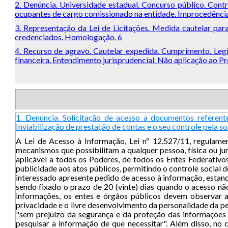
2. Denúncia. Universidade estadual. Concurso público. Cont
ocupantes de cargo comissionado na entidade. Improcedência
3. Representação da Lei de Licitações. Medida cautelar par
credenciados. Homologação. 6
4. Recurso de agravo. Cautelar expedida. Cumprimento. Legi
financeira. Entendimento jurisprudencial. Não aplicação ao P
1. Denúncia. Solicitação de acesso a documentos referent
Inviabilização de prestação de contas e o seu controle pela 
A Lei de Acesso à Informação, Lei nº 12.527/11, regulamen
mecanismos que possibilitam a qualquer pessoa, física ou ju
aplicável a todos os Poderes, de todos os Entes Federativos
publicidade aos atos públicos, permitindo o controle social d
interessado apresente pedido de acesso à informação, estand
sendo fixado o prazo de 20 (vinte) dias quando o acesso não
informações, os entes e órgãos públicos devem observar a
privacidade e o livre desenvolvimento da personalidade da pe
"sem prejuízo da segurança e da proteção das informações 
pesquisar a informação de que necessitar". Além disso, no c