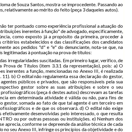
 Aloma de Souza Santos, mostra-se improcedente. Passando ao
 relativamente ao mérito do feito (peça 3 daqueles autos).
não ter pontuado como experiência profissional a atuação do
atribuições inerentes à função" de advogado, especificamente,
ncia, como exposto já a propósito da primeira, proceder à
 critérios estabelecidos e das classificações dos candidatos
mente aos pedidos "d" e "e" do denunciante, nota-se que, na
s legitimadas à pontuação na prova de títulos:
as irregularidades suscitadas. Em primeiro lugar, verifico, de
na Prova de Títulos (item 3.3.1 da representação), pois: a) O
es inerentes a função, mencionadas no Anexo III, é realizada
 11). b) O edital não regulamenta essa declaração do gestor,
, agentes públicos e privados, que são responsáveis pela sua
espectivo gestor sobre as suas atribuições e sobre o seu
profissiográficos (peça 6 destes autos) descrevam as tarefas
ência em determinada atividade é válida ou não, para fins de
do gestor, somada ao fato de que tal agente é um terceiro em
fissiográficos e de que os observará. d) O edital não exige
efetivamente desenvolvidas pelo interessado, o que resulta
ENTRO ou por outras pessoas ou instituições. e) Nenhum dos
 aprecia, conforme se depreende da análise técnica de cada
do no seu Anexo III, infringe os princípios da objetividade e do