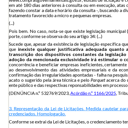
em até 180 dias anteriores à consulta ou em execução, atas 
fazendo constar a data e horário da consulta -, buscando a d
tratamento favorecido a micro e pequenas empresas.
(...)
Pois bem. No caso, nota-se que existe legislação municipa
porte, conforme se observa do seu artigo 34: (...)
Sucede que, apesar da existência de legislação específica qu
que
inexiste qualquer justificativa adequada quanto
transcrição dos dispositivos constantes da legislação 
adoção da mencionada exclusividade irá estimular o c
concorrência e beneficiar empresas ineficientes, certamente
ao desenvolvimento das atividades empresariais e da econ
confirmação das irregularidades apontadas - falha na pesquisa
acato o sugerido pela área técnica e pelo
Parquet
acerca do 
ente público e das respectivas reponsabilidades em processo
(DENÚNCIA n.º 532769/2023,
Acórdão n.º 1166/2025
, Tri
3. Representação da Lei de Licitações. Medida cautelar par
credenciados. Homologação.
Conforme se extrai da Lei de Licitações, o credenciamento te