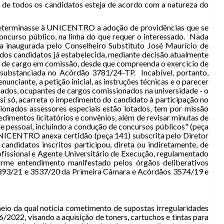
os de todos os candidatos esteja de acordo com a natureza do
o, determinasse à UNICENTRO a adoção de providências que se
concurso público, na linha do que requer o interessado. Nada
ia inaugurada pelo Conselheiro Substituto José Maurício de
os candidatos já estabelecida, mediante decisão atualmente
io de cargo em comissão, desde que compreenda o exercício de
nsubstanciada no Acórdão 3781/24-TP. Incabível, portanto,
nciante, a petição inicial, as instruções técnicas e o parecer
cados, ocupantes de cargos comissionados na universidade - o
 si só, acarreta o impedimento do candidato à participação no
cionados assessores especiais estão lotados, tem por missão
edimentos licitatórios e convênios, além de revisar minutas de
e pessoal, incluindo a condução de concursos públicos" (peça
a UNICENTRO anexa certidão (peça 141) subscrita pelo Diretor
andidatos inscritos participou, direta ou indiretamente, de
ofissional e Agente Universitário de Execução, regulamentado
me entendimento manifestado pelos órgãos deliberativos
1393/21 e 3537/20 da Primeira Câmara e Acórdãos 3574/19 e
eio da qual noticia cometimento de supostas irregularidades
/2022, visando a aquisição de toners, cartuchos e tintas para