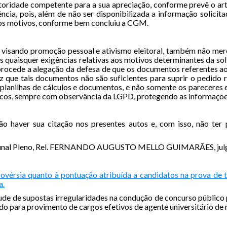
toridade competente para a sua apreciação, conforme prevê o art.
gência, pois, além de não ser disponibilizada a informação solici
ivos motivos, conforme bem concluiu a CGM.
co, visando promoção pessoal e ativismo eleitoral, também não me
s quaisquer exigências relativas aos motivos determinantes da so
procede a alegação da defesa de que os documentos referentes aos
z que tais documentos não são suficientes para suprir o pedido r
planilhas de cálculos e documentos, e não somente os pareceres e 
licos, sempre com observância da LGPD, protegendo as informações
o haver sua citação nos presentes autos e, com isso, não ter p
bunal Pleno, Rel. FERNANDO AUGUSTO MELLO GUIMARÃES, julga
rovérsia quanto à pontuação atribuída a candidatos na prova de 
a.
tude de supostas irregularidades na condução de concurso públi
a provimento de cargos efetivos de agente universitário de níve