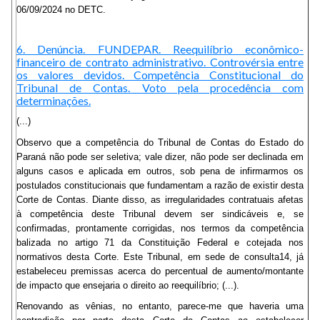
06/09/2024 no DETC.
6. Denúncia. FUNDEPAR. Reequilíbrio econômico-
financeiro de contrato administrativo. Controvérsia entre
os valores devidos. Competência Constitucional do
Tribunal de Contas. Voto pela procedência com
determinações.
(...)
Observo que a competência do Tribunal de Contas do Estado do
Paraná não pode ser seletiva; vale dizer, não pode ser declinada em
alguns casos e aplicada em outros, sob pena de infirmarmos os
postulados constitucionais que fundamentam a razão de existir desta
Corte de Contas. Diante disso, as irregularidades contratuais afetas
à competência deste Tribunal devem ser sindicáveis e, se
confirmadas, prontamente corrigidas, nos termos da competência
balizada no artigo 71 da Constituição Federal e cotejada nos
normativos desta Corte. Este Tribunal, em sede de consulta14, já
estabeleceu premissas acerca do percentual de aumento/montante
de impacto que ensejaria o direito ao reequilíbrio; (...).
Renovando as vênias, no entanto, parece-me que haveria uma