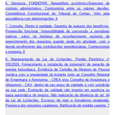
6. Denúncia. FUNDEPAR. Reequilíbrio econômico-financeiro de
contrato administrativo. Controvérsia entre os valores devidos.
Competência Constitucional do Tribunal de Contas. Voto pela
procedência com determinações. 6
7. Consulta. Direito à paridade. Garantia de reajuste dos benefícios.
Progressão funcional. Impossibilidade de concessão a servidores
inativos, salvo na hipótese de reconhecimento posterior de
preenchimento dos requisitos quando ainda em atividade, com o
devido recolhimento das contribuições previdenciárias. Conhecimento
e resposta. 6
8. Representação da Lei de Licitações. Pregão Eletrônico n°
031/2024. Fornecimento e instalação de sistema(s) de geração de
energia fotovoltaica. Exigência de Certidão de Registro de Pessoa
Jurídica com a regularidade do licitante junto ao Conselho Regional
de Engenharia e Agronomia - CREA e/ou Conselho de Arquitetura e
Urbanismo - CAU, dentro de seu prazo de validade e com jurisdição
na sua sede. Expiração da validade não importa em ausência ou
baixa automática de registro. Não realização da diligência do art. 64
da Lei de Licitações. Excesso de rigor e formalismo exagerado.
Presença dos requisitos cautelares. Ratificação de medida cautelar. 7