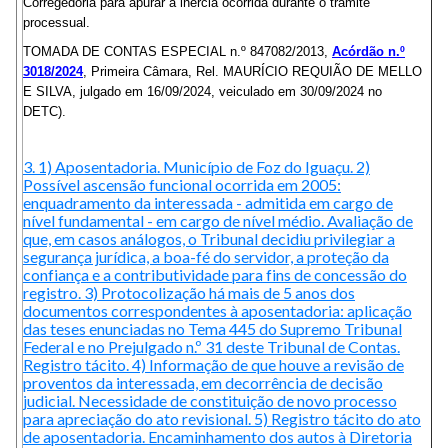
Corregedoria para apurar a inércia ocorrida durante o trâmite
processual.
TOMADA DE CONTAS ESPECIAL n.º 847082/2013,
Acórdão n.º
3018/2024
, Primeira Câmara, Rel. MAURÍCIO REQUIÃO DE MELLO
E SILVA, julgado em 16/09/2024, veiculado em 30/09/2024 no
DETC).
3. 1) Aposentadoria. Município de Foz do Iguaçu. 2)
Possível ascensão funcional ocorrida em 2005:
enquadramento da interessada - admitida em cargo de
nível fundamental - em cargo de nível médio. Avaliação de
que, em casos análogos, o Tribunal decidiu privilegiar a
segurança jurídica, a boa-fé do servidor, a proteção da
confiança e a contributividade para fins de concessão do
registro. 3) Protocolização há mais de 5 anos dos
documentos correspondentes à aposentadoria: aplicação
das teses enunciadas no Tema 445 do Supremo Tribunal
Federal e no Prejulgado n.º 31 deste Tribunal de Contas.
Registro tácito. 4) Informação de que houve a revisão de
proventos da interessada, em decorrência de decisão
judicial. Necessidade de constituição de novo processo
para apreciação do ato revisional. 5) Registro tácito do ato
de aposentadoria. Encaminhamento dos autos à Diretoria