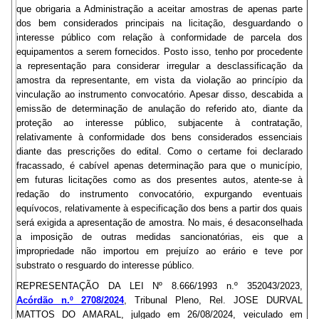
que obrigaria a Administração a aceitar amostras de apenas parte
dos bem considerados principais na licitação, desguardando o
interesse público com relação à conformidade de parcela dos
equipamentos a serem fornecidos. Posto isso, tenho por procedente
a representação para considerar irregular a desclassificação da
amostra da representante, em vista da violação ao princípio da
vinculação ao instrumento convocatório. Apesar disso, descabida a
emissão de determinação de anulação do referido ato, diante da
proteção ao interesse público, subjacente à contratação,
relativamente à conformidade dos bens considerados essenciais
diante das prescrições do edital. Como o certame foi declarado
fracassado, é cabível apenas determinação para que o município,
em futuras licitações como as dos presentes autos, atente-se à
redação do instrumento convocatório, expurgando eventuais
equívocos, relativamente à especificação dos bens a partir dos quais
será exigida a apresentação de amostra. No mais, é desaconselhada
a imposição de outras medidas sancionatórias, eis que a
impropriedade não importou em prejuízo ao erário e teve por
substrato o resguardo do interesse público.
REPRESENTAÇÃO DA LEI Nº 8.666/1993 n.º 352043/2023,
Acórdão n.º 2708/2024
, Tribunal Pleno, Rel. JOSE DURVAL
MATTOS DO AMARAL, julgado em 26/08/2024, veiculado em