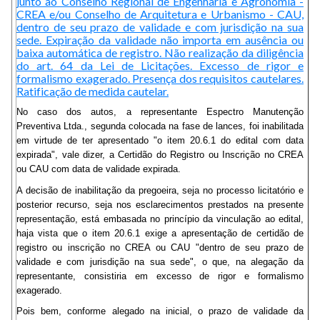
junto ao Conselho Regional de Engenharia e Agronomia -
CREA e/ou Conselho de Arquitetura e Urbanismo - CAU,
dentro de seu prazo de validade e com jurisdição na sua
sede. Expiração da validade não importa em ausência ou
baixa automática de registro. Não realização da diligência
do art. 64 da Lei de Licitações. Excesso de rigor e
formalismo exagerado. Presença dos requisitos cautelares.
Ratificação de medida cautelar.
No caso dos autos, a representante Espectro Manutenção
Preventiva Ltda., segunda colocada na fase de lances, foi inabilitada
em virtude de ter apresentado "o item 20.6.1 do edital com data
expirada", vale dizer, a Certidão do Registro ou Inscrição no CREA
ou CAU com data de validade expirada.
A decisão de inabilitação da pregoeira, seja no processo licitatório e
posterior recurso, seja nos esclarecimentos prestados na presente
representação, está embasada no princípio da vinculação ao edital,
haja vista que o item 20.6.1 exige a apresentação de certidão de
registro ou inscrição no CREA ou CAU "dentro de seu prazo de
validade e com jurisdição na sua sede", o que, na alegação da
representante, consistiria em excesso de rigor e formalismo
exagerado.
Pois bem, conforme alegado na inicial, o prazo de validade da