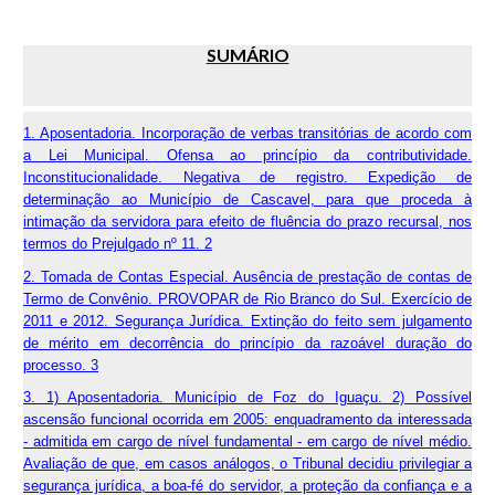
SUMÁRIO
1. Aposentadoria. Incorporação de verbas transitórias de acordo com
a Lei Municipal. Ofensa ao princípio da contributividade.
Inconstitucionalidade. Negativa de registro. Expedição de
determinação ao Município de Cascavel, para que proceda à
intimação da servidora para efeito de fluência do prazo recursal, nos
termos do Prejulgado nº 11. 2
2. Tomada de Contas Especial. Ausência de prestação de contas de
Termo de Convênio. PROVOPAR de Rio Branco do Sul. Exercício de
2011 e 2012. Segurança Jurídica. Extinção do feito sem julgamento
de mérito em decorrência do princípio da razoável duração do
processo. 3
3. 1) Aposentadoria. Município de Foz do Iguaçu. 2) Possível
ascensão funcional ocorrida em 2005: enquadramento da interessada
- admitida em cargo de nível fundamental - em cargo de nível médio.
Avaliação de que, em casos análogos, o Tribunal decidiu privilegiar a
segurança jurídica, a boa-fé do servidor, a proteção da confiança e a