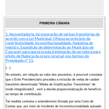
PRIMEIRA CÂMARA
1. Aposentadoria. Incorporação de verbas transitórias de
acordo com a Lei Municipal. Ofensa ao princípio da
contributividade. Inconstitucionalidade. Negativa de
registro. Expedição de determinação ao Município de
Cascavel, para que proceda à intimação da servidora para
efeito de fluência do prazo recursal, nos termos do
Prejulgado nº 11.
(...)
No entanto, em relação ao valor dos proventos, é possível constatar
que o Ente Previdenciário procedeu a inclusão de verba de caráter
transitório denominada "Média de Gratificações Transitórias" de
modo integralizado3 , sem a devida proporcionalização do benefício
ao tempo de contribuição.
Tal medida contraria o entendimento firmado por esta Corte de
Contas que, por meio do Incidente de Inconstitucionalidade autuado