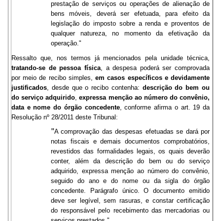
prestação de serviços ou operações de alienação de
bens móveis, deverá ser efetuada, para efeito da
legislação do imposto sobre a renda e proventos de
qualquer natureza, no momento da efetivação da
operação."
Ressalto que, nos termos já mencionados pela unidade técnica,
tratando-se de pessoa física
, a despesa poderá ser comprovada
por meio de recibo simples,
em casos específicos e devidamente
justificados
, desde que o recibo contenha:
descrição do bem ou
do serviço adquirido
,
expressa menção ao número do convênio,
data e nome do órgão concedente
, conforme afirma o art. 19 da
Resolução nº 28/2011 deste Tribunal:
"
A comprovação das despesas efetuadas se dará por
notas fiscais e demais documentos comprobatórios,
revestidos das formalidades legais, os quais deverão
conter, além da descrição do bem ou do serviço
adquirido, expressa menção ao número do convênio,
seguido do ano e do nome ou da sigla do órgão
concedente. Parágrafo único. O documento emitido
deve ser legível, sem rasuras, e constar certificação
do responsável pelo recebimento das mercadorias ou
serviços prestados."