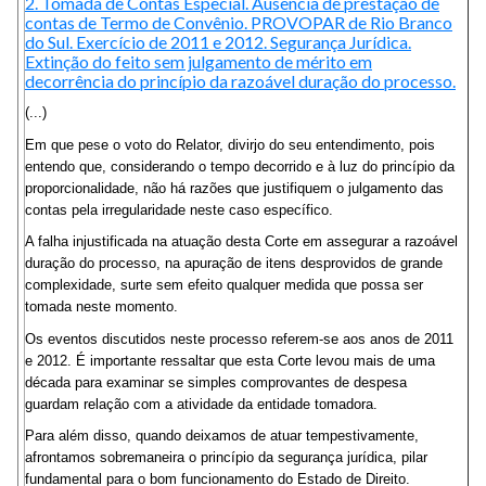
2. Tomada de Contas Especial. Ausência de prestação de
contas de Termo de Convênio. PROVOPAR de Rio Branco
do Sul. Exercício de 2011 e 2012. Segurança Jurídica.
Extinção do feito sem julgamento de mérito em
decorrência do princípio da razoável duração do processo.
(...)
Em que pese o voto do Relator, divirjo do seu entendimento, pois
entendo que, considerando o tempo decorrido e à luz do princípio da
proporcionalidade, não há razões que justifiquem o julgamento das
contas pela irregularidade neste caso específico.
A falha injustificada na atuação desta Corte em assegurar a razoável
duração do processo, na apuração de itens desprovidos de grande
complexidade, surte sem efeito qualquer medida que possa ser
tomada neste momento.
Os eventos discutidos neste processo referem-se aos anos de 2011
e 2012. É importante ressaltar que esta Corte levou mais de uma
década para examinar se simples comprovantes de despesa
guardam relação com a atividade da entidade tomadora.
Para além disso, quando deixamos de atuar tempestivamente,
afrontamos sobremaneira o princípio da segurança jurídica, pilar
fundamental para o bom funcionamento do Estado de Direito.