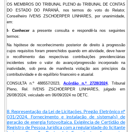
OS MEMBROS DO TRIBUNAL PLENO do TRIBUNAL DE CONTAS
DO ESTADO DO PARANÁ, nos termos do voto do Relator,
Conselheiro IVENS ZSCHOERPER LINHARES, por unanimidade,
em:
I- Conhecer
a presente consulta e respondê-la nos seguintes
termos:
Na hipótese de reconhecimento posterior de direito à progressão
cujos requisitos foram preenchidos quando em atividade, deve haver
o recolhimento das respectivas contribuições previdenciárias
incidentes sobre o valor do avanço/progressão incorporado na
inatividade, sob pena de manifesta violação aos princípios da
contributividade e do equilíbrio financeiro e atuarial.
CONSULTA n.º 488557/2023,
Acórdão n.º 2728/2024
, Tribunal
Pleno, Rel. IVENS ZSCHOERPER LINHARES, julgado em
26/08/2024, veiculado em 06/09/2024 no DETC.
8. Representação da Lei de Licitações. Pregão Eletrônico n°
031/2024. Fornecimento e instalação de sistema(s) de
geração de energia fotovoltaica. Exigência de Certidão de
Registro de Pessoa Jurídica com a regularidade do licitante