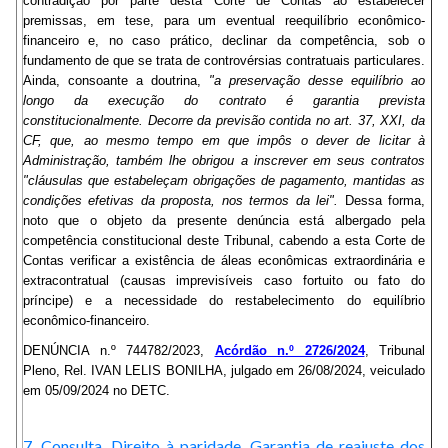
contradição por parte desta Corte de Contas ao estabelecer
premissas, em tese, para um eventual reequilíbrio econômico-
financeiro e, no caso prático, declinar da competência, sob o
fundamento de que se trata de controvérsias contratuais particulares.
Ainda, consoante a doutrina,
"a preservação desse equilíbrio ao
longo da execução do contrato é garantia prevista
constitucionalmente. Decorre da previsão contida no art. 37, XXI, da
CF, que, ao mesmo tempo em que impôs o dever de licitar à
Administração, também lhe obrigou a inscrever em seus contratos
"cláusulas que estabeleçam obrigações de pagamento, mantidas as
condições efetivas da proposta, nos termos da lei".
Dessa forma,
noto que o objeto da presente denúncia está albergado pela
competência constitucional deste Tribunal, cabendo a esta Corte de
Contas verificar a existência de áleas econômicas extraordinária e
extracontratual (causas imprevisíveis caso fortuito ou fato do
príncipe) e a necessidade do restabelecimento do equilíbrio
econômico-financeiro.
DENÚNCIA n.º 744782/2023,
Acórdão n.º 2726/2024
, Tribunal
Pleno, Rel. IVAN LELIS BONILHA, julgado em 26/08/2024, veiculado
em 05/09/2024 no DETC.
7. Consulta. Direito à paridade. Garantia de reajuste dos