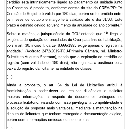
certidão está intrinsicamente ligado ao pagamento da unidade junto
ao Conselho. A propósito, conforme consta do site do CREA/PR: "A
Certidão de Registro é válida por 180 dias, porém se for emitida entre
os meses de outubro e março terá validade até o dia 31/03. Este
prazo é definido devido ao vencimento da anuidade do ano corrente."
Sobre a matéria, a jurisprudência do TCU entende que "É ilegal a
exigência de quitação de anuidades do Crea para fins de habilitação,
pois o art. 30, inciso I, da Lei 8.666/1993 exige apenas o registro na
entidade." (Acórdão 2472/2019-TCU-Primeira Câmara, rel. Ministro-
Substituto Augusto Sherman), sendo que a expiração da certidão de
registro (com validade de 180 dias), não significa a ausência ou a
baixa do registro da licitante na entidade de classe.
(...)
Ainda a propósito, o art. 64 da Lei de Licitações atribui à
Administração o poder-dever de realizar diligências e solicitar
maiores informações a respeito de documentos entregues no
processo licitatório, visando com isso privilegiar a competitividade e
a solução da proposta mais vantajosa, mediante a manutenção na
disputa de licitantes que tenham entregado a documentação exigida,
porém com informações omissas ou incompletas.
(...)