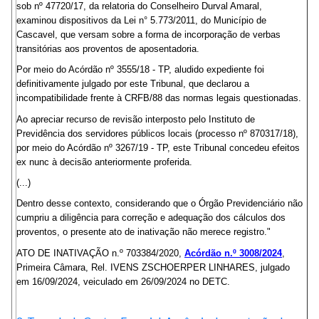
sob nº 47720/17, da relatoria do Conselheiro Durval Amaral,
examinou dispositivos da Lei n° 5.773/2011, do Município de
Cascavel, que versam sobre a forma de incorporação de verbas
transitórias aos proventos de aposentadoria.
Por meio do Acórdão nº 3555/18 - TP, aludido expediente foi
definitivamente julgado por este Tribunal, que declarou a
incompatibilidade frente à CRFB/88 das normas legais questionadas.
Ao apreciar recurso de revisão interposto pelo Instituto de
Previdência dos servidores públicos locais (processo nº 870317/18),
por meio do Acórdão nº 3267/19 - TP, este Tribunal concedeu efeitos
ex nunc à decisão anteriormente proferida.
(...)
Dentro desse contexto, considerando que o Órgão Previdenciário não
cumpriu a diligência para correção e adequação dos cálculos dos
proventos, o presente ato de inativação não merece registro."
ATO DE INATIVAÇÃO n.º 703384/2020,
Acórdão n.º 3008/2024
,
Primeira Câmara, Rel. IVENS ZSCHOERPER LINHARES, julgado
em 16/09/2024, veiculado em 26/09/2024 no DETC.