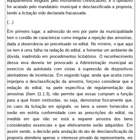
equipamentos exigidos pelo instrumento convocatório, e o opinativo
foi acatado pelo mandatário municipal e desclassificada a proposta,
tendo a licitação sido declarada fracassada.
(...)
Em primeiro lugar, a admissão do erro por parte da municipalidade
tem o condão de caracterizar como irregular a rejeição das amostras,
dada a observância ao preceituado no edital. No mínimo, o que aqui
se tem é uma falha na redação do edital, a fomentar um ambiente de
dúvida, inadmitido em procedimentos licitatórios. O reconhecimento
dessa eiva deveria ter provocado a Administração municipal ao
exercício da autotutela com vistas à supressão de dispositivos
alentadores de incertezas. Em segundo lugar, ainda que aceita como
imprópria a desclassificação da amostra, forçoso considerar que a
redação do edital, na parte específica de regulamentação das
amostras (Item 11.1.3), não permite que essas cumpram a função
para a qual foram instituídas, ou seja, demonstrar fisicamente que,
no caso da licitação em epígrafe, os bens a serem fornecidos o
serão em estrita conformidade com as prescrições do edital, na
medida em que não se está a requerer amostra dos bens
considerados essenciais e que efetivamente serão adquiridos. Em
assim sendo, a decisão pela anulação do ato de desclassificação da
proposta atenderia apenas o interesse privado da representante, eis