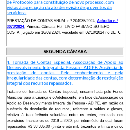
de Protocolo para constituição de novo processo, com
vistas à apreciação do ato de revisão de proventos da
servidora.
PRESTAÇÃO DE CONTAS ANUAL n.º 204935/2024,
Acórdão n.º
3073/2024
, Primeira Câmara, Rel. LIVIO FABIANO SOTERO
COSTA, julgado em 16/09/2024, veiculado em 02/10/2024 no DETC
SEGUNDA CÂMARA
4. Tomada de Contas Especial. Associação de Apoio ao
Desenvolvimento Integral da Pessoa - ADIPE. Ausência de
prestação de contas. Pelo conhecimento e pela
irregularidade das contas, com determinação de restituição
integral dos recursos repassados.
Trata-se de Tomada de Contas Especial, encaminhada pelo Fundo
Municipal para a Criança e o Adolescente, em face da Associação de
Apoio ao Desenvolvimento Integral da Pessoa - ADIPE, em razão da
ausência da devolução de recursos, referente a saldos e glosas,
relativa à transferência voluntária entre os entes, realizada nos
exercícios financeiros de 2019 a 2020, por intermédio da qual foram
repassados R$ 38.335,00 (trinta e oito mil, trezentos e trinta e cinco