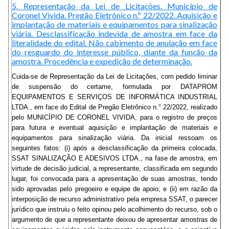
5. Representação da Lei de Licitações. Município de
Coronel Vivida. Pregão Eletrônico n.º 22/2022. Aquisição e
implantação de materiais e equipamentos para sinalização
viária. Desclassificação indevida de amostra em face da
literalidade do edital. Não cabimento de anulação em face
do resguardo do interesse público, diante da função da
amostra. Procedência e expedição de determinação.
Cuida-se de Representação da Lei de Licitações, com pedido liminar
de suspensão do certame, formulada por DATAPROM
EQUIPAMENTOS E SERVIÇOS DE INFORMÁTICA INDUSTRIAL
LTDA., em face do Edital de Pregão Eletrônico n.° 22/2022, realizado
pelo MUNICÍPIO DE CORONEL VIVIDA, para o registro de preços
para futura e eventual aquisição e implantação de materiais e
equipamentos para sinalização viária. Da inicial ressoam os
seguintes fatos: (i) após a desclassificação da primeira colocada,
SSAT SINALIZAÇÃO E ADESIVOS LTDA., na fase de amostra, em
virtude de decisão judicial, a representante, classificada em segundo
lugar, foi convocada para a apresentação de suas amostras, tendo
sido aprovadas pelo pregoeiro e equipe de apoio; e (ii) em razão da
interposição de recurso administrativo pela empresa SSAT, o parecer
jurídico que instruiu o feito opinou pelo acolhimento do recurso, sob o
argumento de que a representante deixou de apresentar amostras de