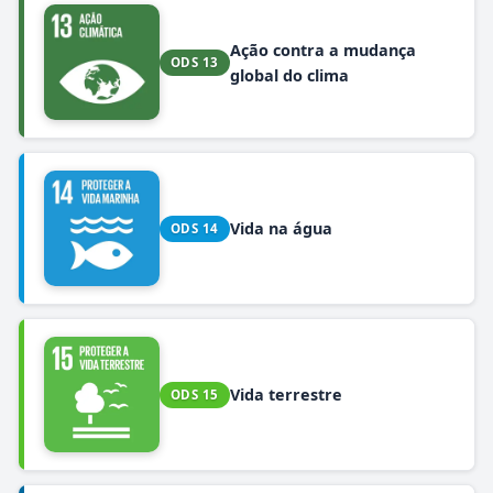
Ação contra a mudança
ODS 13
global do clima
Vida na água
ODS 14
Vida terrestre
ODS 15