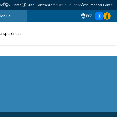
de
V-Libras
Auto Contraste
Diminuir Fonte
Aumentar Fonte
idoria
ansparência