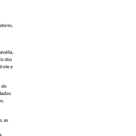
idores,
avalia,
is dos
trole e
o do
 dados
s.
, as
a