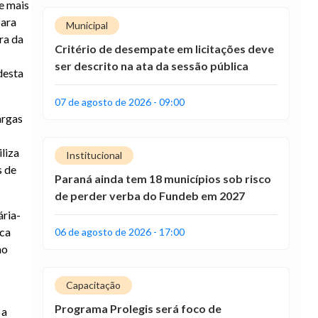
e mais
para
Municipal
ra da
Critério de desempate em licitações deve
ser descrito na ata da sessão pública
desta
07 de agosto de 2026 - 09:00
argas
liza
Institucional
s de
Paraná ainda tem 18 municípios sob risco
de perder verba do Fundeb em 2027
ária-
ica
06 de agosto de 2026 - 17:00
mo
Capacitação
Programa Prolegis será foco de
 a