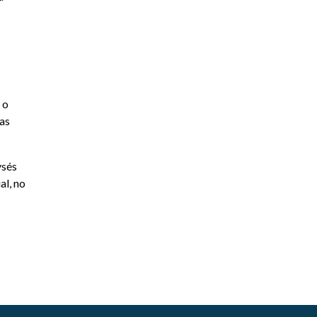
 o
 as
ysés
al, no