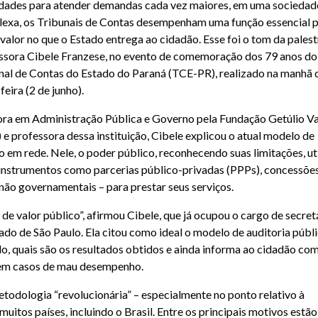
idades para atender demandas cada vez maiores, em uma sociedad
exa, os Tribunais de Contas desempenham uma função essencial 
 valor no que o Estado entrega ao cidadão. Esse foi o tom da palest
ssora Cibele Franzese, no evento de comemoração dos 79 anos do
nal de Contas do Estado do Paraná (TCE-PR), realizado na manhã 
feira (2 de junho).
ra em Administração Pública e Governo pela Fundação Getúlio V
 e professora dessa instituição, Cibele explicou o atual modelo de
o em rede. Nele, o poder público, reconhecendo suas limitações, uti
e instrumentos como parcerias público-privadas (PPPs), concessõe
não governamentais – para prestar seus serviços.
de valor público”, afirmou Cibele, que já ocupou o cargo de secret
do de São Paulo. Ela citou como ideal o modelo de auditoria públ
do, quais são os resultados obtidos e ainda informa ao cidadão co
os em casos de mau desempenho.
etodologia “revolucionária” – especialmente no ponto relativo à
uitos países, incluindo o Brasil. Entre os principais motivos estão