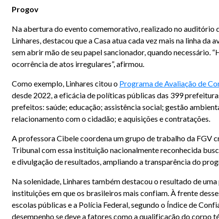
Progov
Na abertura do evento comemorativo, realizado no auditório d
Linhares, destacou que a Casa atua cada vez mais na linha da av
sem abrir mão de seu papel sancionador, quando necessário. 
ocorrência de atos irregulares”, afirmou.
Como exemplo, Linhares citou o
Programa de Avaliação de Co
desde 2022, a eficácia de políticas públicas das 399 prefeitur
prefeitos: saúde; educação; assistência social; gestão ambienta
relacionamento com o cidadão; e aquisições e contratações.
A professora Cibele coordena um grupo de trabalho da FGV cri
Tribunal com essa instituição nacionalmente reconhecida busc
e divulgação de resultados, ampliando a transparência do progr
Na solenidade, Linhares também destacou o resultado de uma p
instituições em que os brasileiros mais confiam. À frente dess
escolas públicas e a Polícia Federal, segundo o Índice de Conf
desempenho se deve a fatores como a qualificação do corpo té