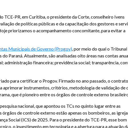
o TCE-PR, em Curitiba, o presidente da Corte, conselheiro Ivens
aliação de políticas públicas e da capacitação dos gestores e serv
“Hoje priorizamos o acompanhamento concomitante, para evitar a
ntas Municipais de Governo (Progov)
, por meio do qual o Tribunal 
as do Paraná. Atualmente, são analisadas oito áreas nas contas anua
l; administração financeira; previdência social; transparência, con
ado para certificar o Progov. Firmado no ano passado, o contrat
a aprimorar instrumentos, critérios, metodologia de validação de
ama, que é pioneiro entre os órgãos de controle externo brasileiro
esquisa nacional, que apontou os TCs no quinto lugar entre as
es órgãos de controle externo estão apenas os bombeiros, as igrejas
iança Social (ICS) de 2025. Para o presidente do TCE-PR, esse bom
cnico, o investimento em tecnologia e a abertura para a atuação d