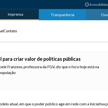
Acessibilida
Imprensa
Transparência
Ouv
nal
Contato
para criar valor de políticas públicas
ele Franzese, professora da FGV, diz que o foco hoje está na
 população
delo atual, em que o poder público age em rede com a iniciativa 