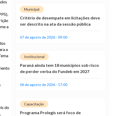
ados
Municipal
PPS),
Critério de desempate em licitações deve
rição
ser descrito na ata da sessão pública
rme a
07 de agosto de 2026 - 09:00
ados
ara a
 Tema
Institucional
Paraná ainda tem 18 municípios sob risco
imento
de perder verba do Fundeb em 2027
m
06 de agosto de 2026 - 17:00
Capacitação
eis do
Programa Prolegis será foco de
,