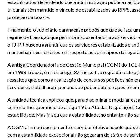
estabilizados, defendendo que a administração pública não pod
tribunais têm mantido o vínculo de estabilizados ao RPPS, as
proteção da boa-fé.
Finalmente, o Judiciário paranaense propôs que que se faça u
regime de transição que permita a aposentadoria aos servidor
o TJ-PR buscou garantir que os servidores estabilizados e ant
mantenham seus direitos, em respeito aos princípios da seguran
A antiga Coordenadoria de Gestão Municipal (CGM) do TCE-PR 
em 1988, trouxe, em seu artigo 37, inciso II, a regra da realiz
ressaltou que, como a realização de concursos públicos não e
servidores trabalharam por anos ao poder público após terem 
A unidade técnica explicou que, para disciplinar e modular ess
conferiu-lhes, por meio do artigo 19 do Ato das Disposições C
estabilidade. Mas frisou que a estabilidade, no entanto, não s
A CGM afirmou que somente é servidor efetivo aquele que se 
com a estabilidade excepcional não gozaram do
status
de servi