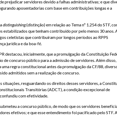
e prejudicar servidores devido a falhas administrativas; e que div
segurando aposentadorias com base em contribuições longas e a
ma
distinguishing
(distinção) em relação ao Tema nº 1.254 do STF, c
es estabilizados que tenham contribuído por pelo menos 30 anos. 
igos celetistas que contribuíram por longos períodos ao RPPS
ça jurídica e da boa-fé.
destacou, inicialmente, que a promulgação da Constituição Fede
ação de concurso público para a admissão de servidores. Além disso,
ra uma regra constitucional antes da promulgação da CF/88, divers
sido admitidos sem a realização de concurso.
as situações, resguardando os direitos desses servidores, a Constit
onstitucionais Transitórias (ADCT), a condição excepcional de
e confundiu com efetividade.
submeteu a concurso público, de modo que os servidores benefici
dores efetivos; e que esse entendimento foi pacificado pelo STF. 