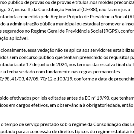
rso público de provas ou de provas e títulos, nos moldes preconiz
igo 37, inciso II, da Constituição Federal (CF/88), não fazem jus à
ntadoria concedida pelo Regime Próprio de Previdência Social (R
do a administração pública municipal ou estadual promover a insc
s segurados no Regime Geral de Previdência Social (RGPS), confo
ação aplicável.
cionalmente, essa vedação não se aplica aos servidores estabiliz
idos sem concurso público que tenham preenchido os requisitos p
ntadoria até 17 de junho de 2024, nos termos da ressalva final do
doria tenha se dado com fundamento nas regras permanentes
0/98, 41/03, 47/05, 70/12 e 103/19, conforme a data de preench
ido efetivados por leis editadas antes da EC nº 19/98, que tenha
cos em cargos efetivos, em observância à obrigatoriedade, então
, o tempo de serviço prestado sob o regime da Consolidação das L
utado para a concessão de direitos típicos do regime estatutário