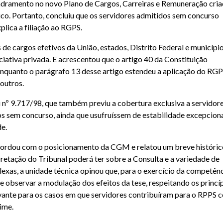
quadramento no novo Plano de Cargos, Carreiras e Remuneração cri
ico. Portanto, concluiu que os servidores admitidos sem concurso
plica a filiação ao RGPS.
de cargos efetivos da União, estados, Distrito Federal e município
iativa privada. E acrescentou que o artigo 40 da Constituição
 enquanto o parágrafo 13 desse artigo estendeu a aplicação do RGP
outros.
i nº 9.717/98, que também previu a cobertura exclusiva a servidor
dos sem concurso, ainda que usufruíssem de estabilidade excepciona
de.
ordou com o posicionamento da CGM e relatou um breve históric
retação do Tribunal poderá ter sobre a Consulta e a variedade de
exas, a unidade técnica opinou que, para o exercício da competên
e observar a modulação dos efeitos da tese, respeitando os princí
levante para os casos em que servidores contribuíram para o RPPS 
ime.