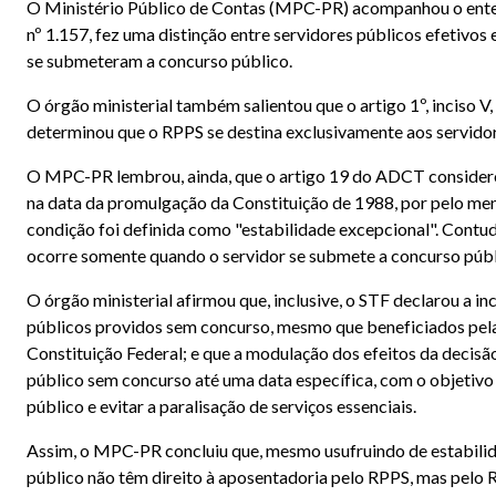
O Ministério Público de Contas (MPC-PR) acompanhou o enten
nº 1.157, fez uma distinção entre servidores públicos efetivos
se submeteram a concurso público.
O órgão ministerial também salientou que o artigo 1º, inciso V,
determinou que o RPPS se destina exclusivamente aos servidor
O MPC-PR lembrou, ainda, que o artigo 19 do ADCT considerou
na data da promulgação da Constituição de 1988, por pelo me
condição foi definida como "estabilidade excepcional". Contud
ocorre somente quando o servidor se submete a concurso públ
O órgão ministerial afirmou que, inclusive, o STF declarou a i
públicos providos sem concurso, mesmo que beneficiados pela e
Constituição Federal; e que a modulação dos efeitos da decisã
público sem concurso até uma data específica, com o objetivo
público e evitar a paralisação de serviços essenciais.
Assim, o MPC-PR concluiu que, mesmo usufruindo de estabilid
público não têm direito à aposentadoria pelo RPPS, mas pelo 