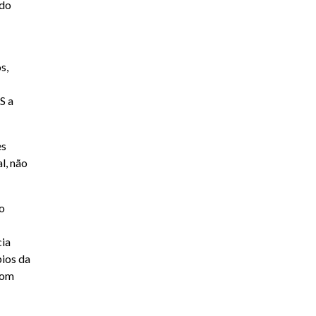
ado
s,
S a
es
l, não
o
cia
pios da
com