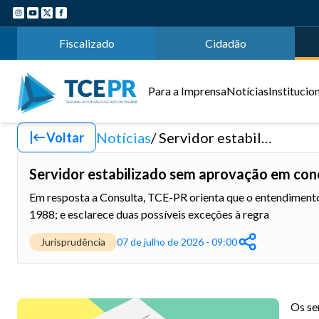
Fiscalizado
Cidadão
Para a Imprensa
Notícias
Institucio
Notícias
Servidor estabilizado sem aprovação em concurso não pode se aposentar por RPPS
Voltar
Servidor estabilizado sem aprovação em con
Em resposta a Consulta, TCE-PR orienta que o entendimento
1988; e esclarece duas possíveis exceções à regra
Jurisprudência
07 de julho de 2026 - 09:00
Os se