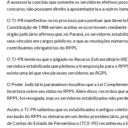
A assessoria concluiu que somente os servidores efetivos pos
concurso, não possuem direito à aposentadoria e a outros bene
O TJ-PR manifestou-se no processo para pontuar que deveria 
Constituição de 1988 seriam aceitas se ocorressem, mediante 
órgão judiciário afirmou que, no Paraná, os servidores estabi
seus vínculos em cargos públicos; e que as resoluções número
contribuintes obrigatórios do RPPS.
O TJ-PR lembrou que o julgado no Recurso Extraordinário (RE)
servidora estabilizada que pleiteou a transposição para o RPPS
existe uma lei que vincule esses servidores ao RGPS.
O Poder Judiciário paranaense ressaltou que a Lei Complement
incerteza sobre seu
status
no RPPS. Além disso, recordou que a 
RPPS, foi revogada, mas os servidores estabilizados não perd
Assim, o TJ-PR salientou que os estabilizados e antigos cele
exclusão do RPPS os deixaria em um limbo previdenciário, pre
de Contas do Estado de Pernambuco (TCE-PE) reconheceu a boa