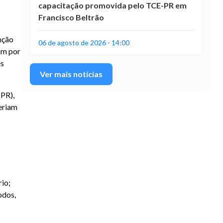
capacitação promovida pelo TCE-PR em
Francisco Beltrão
nção
06 de agosto de 2026 - 14:00
am por
es
Ver mais notícias
-PR),
eriam
rio;
odos,