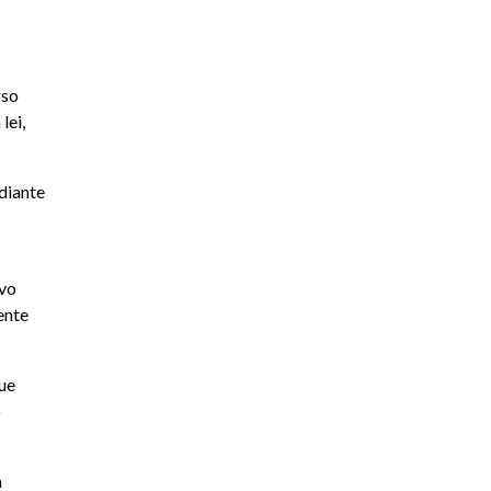
rso
lei,
ediante
ivo
ente
que
o
m