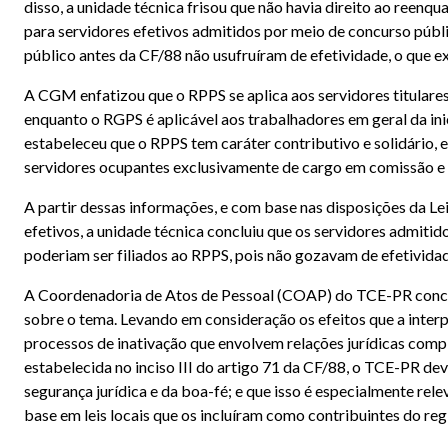
disso, a unidade técnica frisou que não havia direito ao reen
para servidores efetivos admitidos por meio de concurso públ
público antes da CF/88 não usufruíram de efetividade, o que ex
A CGM enfatizou que o RPPS se aplica aos servidores titulares 
enquanto o RGPS é aplicável aos trabalhadores em geral da inic
estabeleceu que o RPPS tem caráter contributivo e solidário,
servidores ocupantes exclusivamente de cargo em comissão e 
A partir dessas informações, e com base nas disposições da Le
efetivos, a unidade técnica concluiu que os servidores admiti
poderiam ser filiados ao RPPS, pois não gozavam de efetivida
A Coordenadoria de Atos de Pessoal (COAP) do TCE-PR conc
sobre o tema. Levando em consideração os efeitos que a interp
processos de inativação que envolvem relações jurídicas compl
estabelecida no inciso III do artigo 71 da CF/88, o TCE-PR dev
segurança jurídica e da boa-fé; e que isso é especialmente re
base em leis locais que os incluíram como contribuintes do reg