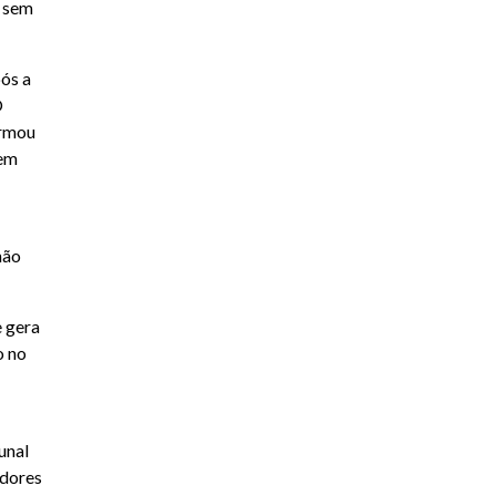
s sem
ós a
O
ormou
sem
não
e gera
o no
unal
idores