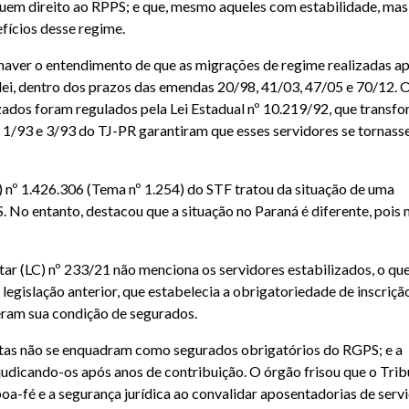
suem direito ao RPPS; e que, mesmo aqueles com estabilidade, ma
fícios desse regime.
haver o entendimento de que as migrações de regime realizadas ap
lei, dentro dos prazos das emendas 20/98, 41/03, 47/05 e 70/12. 
lizados foram regulados pela Lei Estadual nº 10.219/92, que transf
s 1/93 e 3/93 do TJ-PR garantiram que esses servidores se tornas
 nº 1.426.306 (Tema nº 1.254) do STF tratou da situação de uma
. No entanto, destacou que a situação no Paraná é diferente, pois 
ar (LC) nº 233/21 não menciona os servidores estabilizados, o qu
legislação anterior, que estabelecia a obrigatoriedade de inscriçã
eram sua condição de segurados.
tistas não se enquadram como segurados obrigatórios do RGPS; e a
judicando-os após anos de contribuição. O órgão frisou que o Trib
-fé e a segurança jurídica ao convalidar aposentadorias de serv