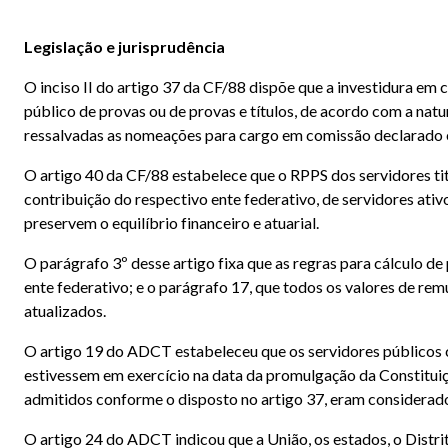
Legislação e jurisprudência
O inciso II do artigo 37 da CF/88 dispõe que a investidura e
público de provas ou de provas e títulos, de acordo com a nat
ressalvadas as nomeações para cargo em comissão declarado e
O artigo 40 da CF/88 estabelece que o RPPS dos servidores titu
contribuição do respectivo ente federativo, de servidores ativ
preservem o equilíbrio financeiro e atuarial.
O parágrafo 3º desse artigo fixa que as regras para cálculo de
ente federativo; e o parágrafo 17, que todos os valores de r
atualizados.
O artigo 19 do ADCT estabeleceu que os servidores públicos ci
estivessem em exercício na data da promulgação da Constituiç
admitidos conforme o disposto no artigo 37, eram considerados
O artigo 24 do ADCT indicou que a União, os estados, o Distri