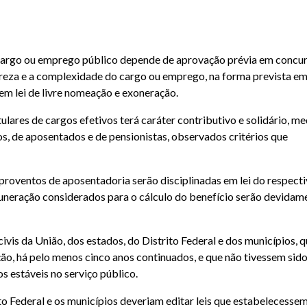
m cargo ou emprego público depende de aprovação prévia em concu
ureza e a complexidade do cargo ou emprego, na forma prevista em 
m lei de livre nomeação e exoneração.
lares de cargos efetivos terá caráter contributivo e solidário, m
os, de aposentados e de pensionistas, observados critérios que
 proventos de aposentadoria serão disciplinadas em lei do respect
emuneração considerados para o cálculo do benefício serão devidam
vis da União, dos estados, do Distrito Federal e dos municípios, 
ão, há pelo menos cinco anos continuados, e que não tivessem sid
 estáveis no serviço público.
to Federal e os municípios deveriam editar leis que estabelecesse