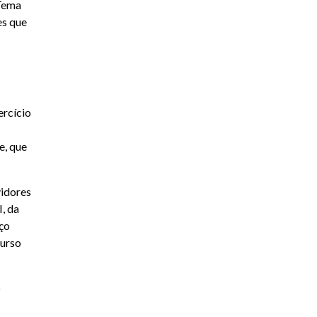
 Tema
es que
ercício
e, que
vidores
, da
iço
curso
o