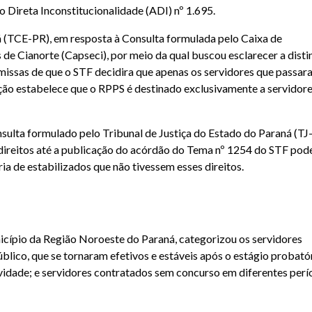
Direta Inconstitucionalidade (ADI) nº 1.695.
á (TCE-PR), em resposta à Consulta formulada pelo Caixa de
de Cianorte (Capseci), por meio da qual buscou esclarecer a disti
remissas de que o STF decidira que apenas os servidores que passar
ação estabelece que o RPPS é destinado exclusivamente a servidor
lta formulado pelo Tribunal de Justiça do Estado do Paraná (TJ
 direitos até a publicação do acórdão do Tema nº 1254 do STF pod
a de estabilizados que não tivessem esses direitos.
nicípio da Região Noroeste do Paraná, categorizou os servidores
blico, que se tornaram efetivos e estáveis após o estágio probató
vidade; e servidores contratados sem concurso em diferentes perí