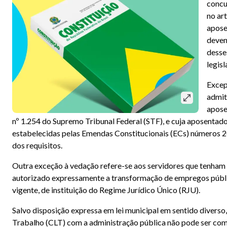
concu
no art
apose
deven
desse
legisl
Excep
admit
apose
nº 1.254 do Supremo Tribunal Federal (STF), e cuja aposenta
estabelecidas pelas Emendas Constitucionais (ECs) números 2
dos requisitos.
Outra exceção à vedação refere-se aos servidores que tenham s
autorizado expressamente a transformação de empregos públi
vigente, de instituição do Regime Jurídico Único (RJU).
Salvo disposição expressa em lei municipal em sentido diverso
Trabalho (CLT) com a administração pública não pode ser comp