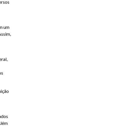
ersos
om um
Assim,
ral,
os
uição
ados
Além