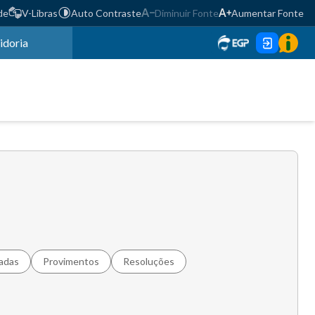
de
V-Libras
Auto Contraste
Diminuir Fonte
Aumentar Fonte
idoria
nadas
Provimentos
Resoluções