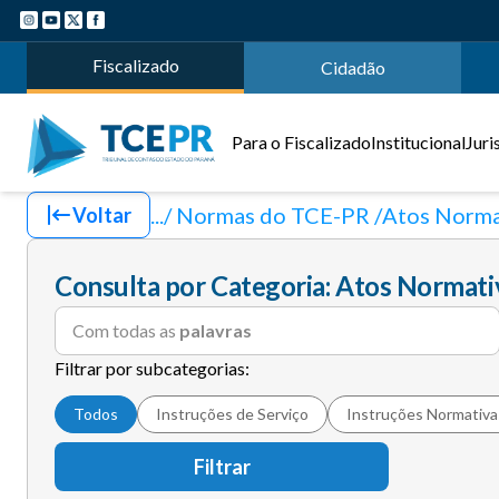
Fiscalizado
Cidadão
Para o Fiscalizado
Institucional
Juri
.../ Normas do TCE-PR
Atos Norma
Voltar
Consulta por Categoria: Atos Normat
Com todas as
palavras
Filtrar por subcategorias:
Todos
Instruções de Serviço
Instruções Normativa
Filtrar