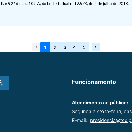
B e § 2° do art. 109-A, da Lei Estadual nº 19.573, de 2 de julho de 2018.
...
1
2
3
4
5
Funcionamento
Atendimento ao público:
Segunda a sexta-feira, das
E-mail:
presidencia@tce.pr