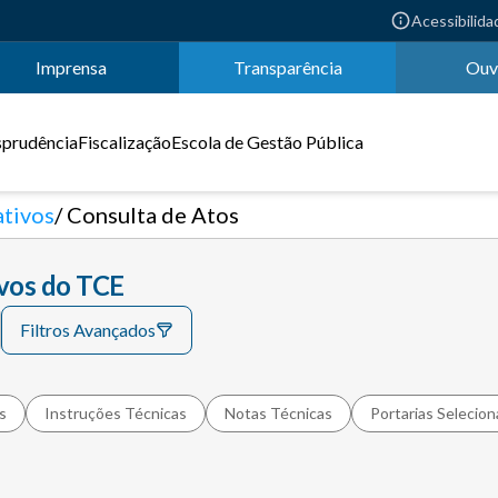
Acessibilida
Imprensa
Transparência
Ouv
sprudência
Fiscalização
Escola de Gestão Pública
tivos
Consulta de Atos
ivos do TCE
Filtros Avançados
s
Instruções Técnicas
Notas Técnicas
Portarias Selecio